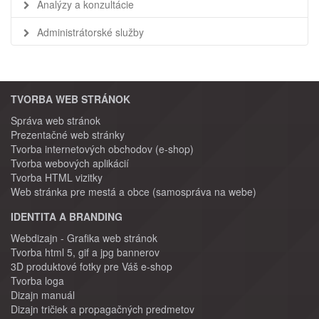
Analýzy a konzultácie
Administrátorské služby
TVORBA WEB STRÁNOK
Správa web stránok
Prezentačné web stránky
Tvorba internetových obchodov (e-shop)
Tvorba webových aplikácií
Tvorba HTML vizitky
Web stránka pre mestá a obce (samospráva na webe)
IDENTITA A BRANDING
Webdizajn - Grafika web stránok
Tvorba html 5, gif a jpg bannerov
3D produktové fotky pre Váš e-shop
Tvorba loga
Dizajn manuál
Dizajn tričiek a propagačných predmetov