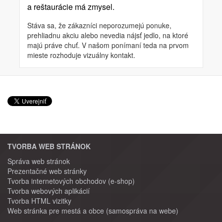
a reštaurácie má zmysel.
Stáva sa, že zákazníci neporozumejú ponuke,
prehliadnu akciu alebo nevedia nájsť jedlo, na ktoré
majú práve chuť. V našom ponímaní teda na prvom
mieste rozhoduje vizuálny kontakt.
TVORBA WEB STRÁNOK
Správa web stránok
Prezentačné web stránky
Tvorba internetových obchodov (e-shop)
Tvorba webových aplikácií
Tvorba HTML vizitky
Web stránka pre mestá a obce (samospráva na webe)