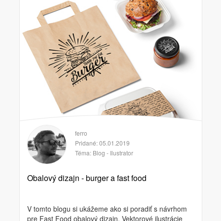
ferro
Pridané: 05.01.2019
Téma:
Blog - Ilustrator
Obalový dizajn - burger a fast food
V tomto blogu si ukážeme ako si poradiť s návrhom
pre Fast Food obalový dizajn. Vektorové ilustrácie