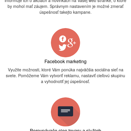
informuje ich o akciách a novinkách na Vašej web stránke, o ktoré
by mohol mať záujem. Správnym nastavením je možné zmerať
úspešnosť takejto kampane.
Facebook marketing
Využite možnosti, ktoré Vám ponúka najväčšia sociálna sieť na
svete. Pomôžeme Vám vytvoriť reklamu, nastaviť cieľovú skupinu
a vyhodnotiť jej úspešnosť.
Porovnávače cien tovaru a služieb