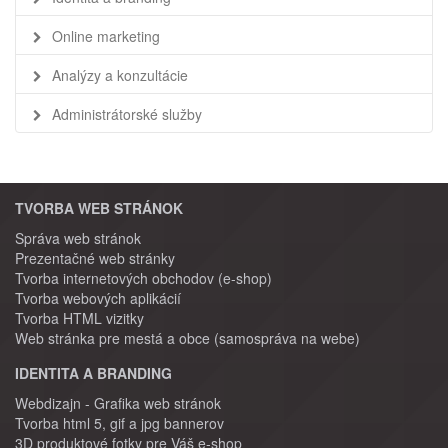
Online marketing
Analýzy a konzultácie
Administrátorské služby
TVORBA WEB STRÁNOK
Správa web stránok
Prezentačné web stránky
Tvorba internetových obchodov (e-shop)
Tvorba webových aplikácií
Tvorba HTML vizitky
Web stránka pre mestá a obce (samospráva na webe)
IDENTITA A BRANDING
Webdizajn - Grafika web stránok
Tvorba html 5, gif a jpg bannerov
3D produktové fotky pre Váš e-shop