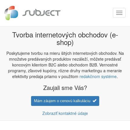
Toggl
navig
Tvorba internetových obchodov (e-
shop)
Poskytujeme tvorbu na mieru šitých internetových obchodov. Na
množstve predávaných produktov nezáleží, môžete predávať
koncovým klientom B2C alebo obchodom B2B. Vernostné
programy, zľavové kupóny, rôzne druhy marketingu a meranie
efektivity predaja priamo v použitom
redakčnom systéme
.
Zaujali sme Vás?
Mám záujem o cenovú kalkuláciu
Zobraziť kontaktné údaje