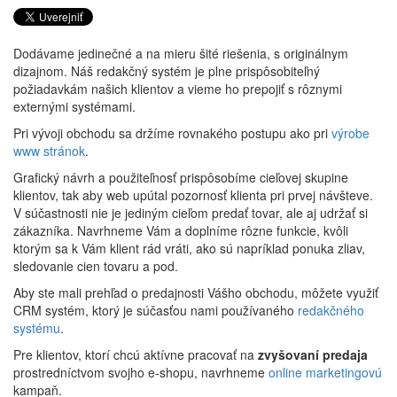
Dodávame jedinečné a na mieru šité riešenia, s originálnym
dizajnom. Náš redakčný systém je plne prispôsobiteľný
požiadavkám našich klientov a vieme ho prepojiť s rôznymi
externými systémami.
Pri vývoji obchodu sa držíme rovnakého postupu ako pri
výrobe
www stránok
.
Grafický návrh a použiteľnosť prispôsobíme cieľovej skupine
klientov, tak aby web upútal pozornosť klienta pri prvej návšteve.
V súčastnosti nie je jediným cieľom predať tovar, ale aj udržať si
zákazníka. Navrhneme Vám a doplníme rôzne funkcie, kvôli
ktorým sa k Vám klient rád vráti, ako sú napríklad ponuka zliav,
sledovanie cien tovaru a pod.
Aby ste mali prehľad o predajnosti Vášho obchodu, môžete využiť
CRM systém, ktorý je súčasťou nami používaného
redakčného
systému
.
Pre klientov, ktorí chcú aktívne pracovať na
zvyšovaní predaja
prostredníctvom svojho e-shopu, navrhneme
online marketingovú
kampaň.