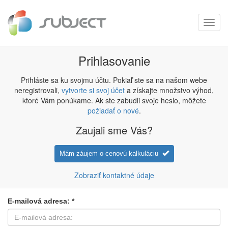
Toggl
navig
Prihlasovanie
Prihláste sa ku svojmu účtu. Pokiaľ ste sa na našom webe
neregistrovali,
vytvorte si svoj účet
a získajte množstvo výhod,
ktoré Vám ponúkame. Ak ste zabudli svoje heslo, môžete
požiadať o nové
.
Zaujali sme Vás?
Mám záujem o cenovú kalkuláciu
Zobraziť kontaktné údaje
E-mailová adresa: *