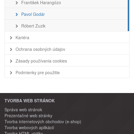
František Harangózo
Pavol Godár
Róbert Zuzik
Kariéra
Ochrana osobných údajov
Zásady používania cookies
Podmienky pre použitie
TVORBA WEB STRÁNOK
Správa web stránok
Prezentačné web stránky
Tvorba internetových obchodov (e-shop)
Tvorba webových aplikácií
Tvorba HTML vizitky