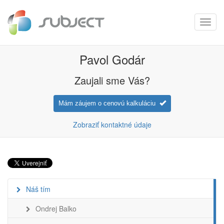
Toggl
navig
Pavol Godár
Zaujali sme Vás?
Mám záujem o cenovú kalkuláciu
Zobraziť kontaktné údaje
Náš tím
Ondrej Balko